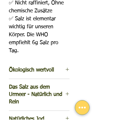
✅ Nicht raffiniert, Ohne
chemische Zusätze
✅ Salz ist elementar
wichtig für unseren
Körper. Die WHO
empfiehlt 6g Salz pro
Tag.
Ökologisch wertvoll
Unser Kristall Natursalz ist
Das Salz aus dem
ein reines Naturprodukt
Urmeer - Natürlich und
ohne jegliche Zusätze. Es
Rein
stammt aus den Meeren
vergangener Zeiten und
Vor mehr als 200 Millionen
beeindruckt mit seinem
Natürliches Jod
Jahren entstanden
herausragenden Geschmack
unterirdische
Natürliches Jod
und seiner kristallinen