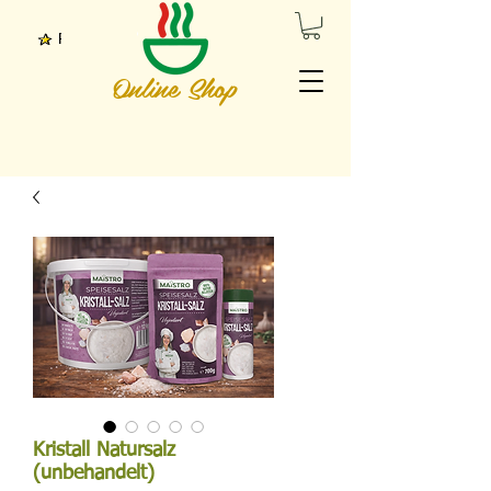
Punkte ansehen
Online Shop
Kristall Natursalz
(unbehandelt)